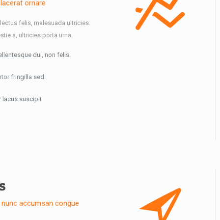
placerat ornare
ctus felis, malesuada ultricies.
stie a, ultricies porta urna.
lentesque dui, non felis.
or fringilla sed.
 lacus suscipit
s
am nunc accumsan congue