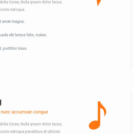
ubilia Curae, Nulla ipsum dolor lacus,
sociis natoque.
it amet magna.
a elit lectus felis, males.
 porttitor risus.
g
am nunc accumsan congue
ubilia Curae, Nulla ipsum dolor lacus,
ociis natoque penatibus et ultrices