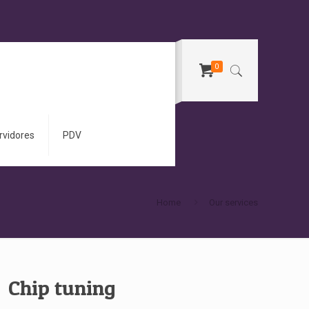
0
rvidores
PDV
Home
Our services
Chip tuning