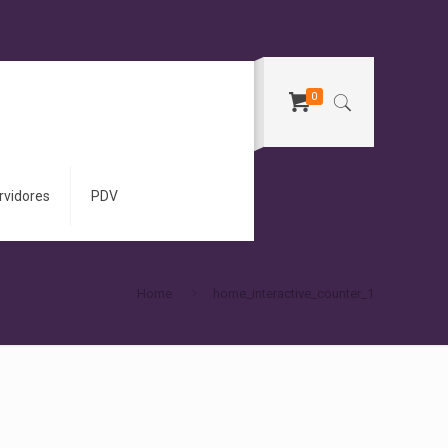
0
rvidores
PDV
Home
home_interactive_counter_1