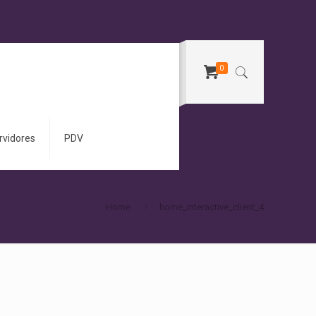
0
rvidores
PDV
Home
home_interactive_client_4